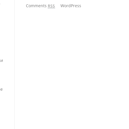
,
Comments
WordPress
RSS
 и
ые