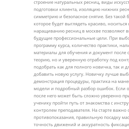
строение натуральных ресниц, виды искусст
подготовки клиента, изоляцию нижних ресни
симметрию и безопасное снятие. Без такой
которое будет выглядеть красиво, носитьс
наращиванию ресниц в москве позволяют вы
будущие профессиональные цели. При выбор
программу курса, количество практики, нал
материалы для обучения и документ после 
теорию, но и уверенную отработку под кон
подобрать как для полного новичка, так и д
добавить новую услугу. Новичку лучше выб
демонстрация процедуры, практика на мане
модели и подробный разбор ошибок. Если о
после него может быть сложно уверенно пр
ученику пройти путь от знакомства с инст
контролем преподавателя. На старте важно о
противопоказания, правильную посадку мас
точность движений и аккуратность фиксаци