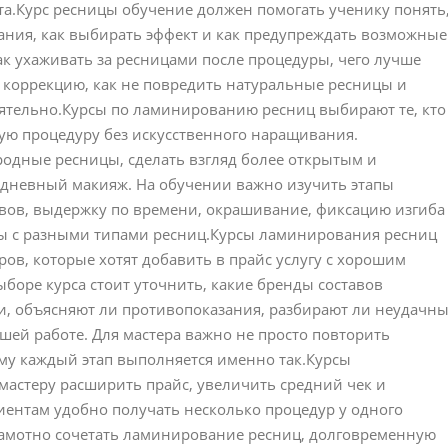
та.Курс ресницы обучение должен помогать ученику понять
лания, как выбирать эффект и как предупреждать возможные
ак ухаживать за ресницами после процедуры, чего лучше
а коррекцию, как не повредить натуральные ресницы и
ятельно.Курсы по ламинированию ресниц выбирают те, кто
ую процедуру без искусственного наращивания.
одные ресницы, сделать взгляд более открытым и
жедневный макияж. На обучении важно изучить этапы
авов, выдержку по времени, окрашивание, фиксацию изгиба
ты с разными типами ресниц.Курсы ламинирования ресниц
ов, которые хотят добавить в прайс услугу с хорошим
боре курса стоит уточнить, какие бренды составов
ли, объясняют ли противопоказания, разбирают ли неудачн
шей работе. Для мастера важно не просто повторить
ему каждый этап выполняется именно так.Курсы
астеру расширить прайс, увеличить средний чек и
иентам удобно получать несколько процедур у одного
грамотно сочетать ламинирование ресниц, долговременную