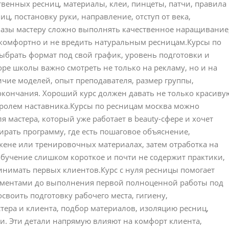
венных ресниц, материалы, клеи, пинцеты, патчи, правила
ц, постановку руки, направление, отступ от века,
 базы мастеру сложно выполнять качественное наращивание
я комфортно и не вредить натуральным ресницам.Курсы по
брать формат под свой график, уровень подготовки и
е школы важно смотреть не только на рекламу, но и на
ичие моделей, опыт преподавателя, размер группы,
окончания. Хороший курс должен давать не только красиву
тролем наставника.Курсы по ресницам москва можно
ля мастера, который уже работает в beauty-сфере и хочет
ирать программу, где есть пошаговое объяснение,
кене или тренировочных материалах, затем отработка на
бучение слишком короткое и почти не содержит практики,
инимать первых клиентов.Курс с нуля ресницы помогает
рументами до выполнения первой полноценной работы под
своить подготовку рабочего места, гигиену,
тера и клиента, подбор материалов, изоляцию ресниц,
и. Эти детали напрямую влияют на комфорт клиента,