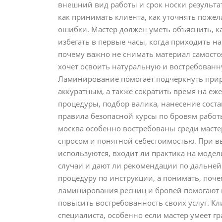
внешний вид работы и срок носки результа
как принимать клиента, как уточнять поже
ошибки. Мастер должен уметь объяснить, к
избегать в первые часы, когда приходить н
почему важно не снимать материал самосто
хочет освоить натуральную и востребованн
Ламинирование помогает подчеркнуть прир
аккуратным, а также сократить время на е
процедуры, подбор валика, нанесение сост
правила безопасной курсы по бровям рабо
москва особенно востребованы среди мастер
спросом и понятной себестоимостью. При вы
используются, входит ли практика на моде
случаи и дают ли рекомендации по дальней
процедуру по инструкции, а понимать, поч
ламинирования ресниц и бровей помогают м
повысить востребованность своих услуг. Кл
специалиста, особенно если мастер умеет 