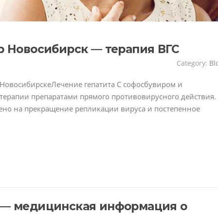
р Новосибирск — терапия ВГС
Category:
Bl
в НовосибирскеЛечение гепатита C софосбувиром и
 терапии препаратами прямого противовирусного действия.
ено на прекращение репликации вируса и постепенное
 — медицинская информация о