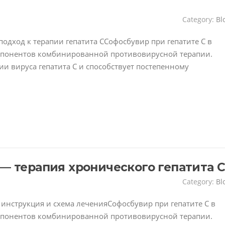
Category:
Bl
одход к терапии гепатита CСофосбувир при гепатите C в
омпонентов комбинированной противовирусной терапии.
ии вируса гепатита C и способствует постепенному
— терапия хронического гепатита 
Category:
Bl
 инструкция и схема леченияСофосбувир при гепатите C в
омпонентов комбинированной противовирусной терапии.