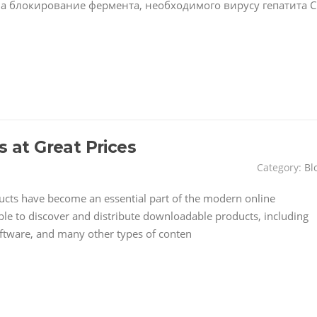
а блокирование фермента, необходимого вирусу гепатита C
s at Great Prices
Category:
Bl
ducts have become an essential part of the modern online
le to discover and distribute downloadable products, including
oftware, and many other types of conten