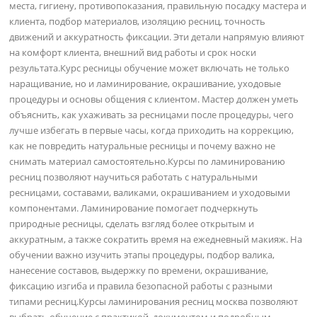
места, гигиену, противопоказания, правильную посадку мастера и
клиента, подбор материалов, изоляцию ресниц, точность
движений и аккуратность фиксации. Эти детали напрямую влияют
на комфорт клиента, внешний вид работы и срок носки
результата.Курс ресницы обучение может включать не только
наращивание, но и ламинирование, окрашивание, уходовые
процедуры и основы общения с клиентом. Мастер должен уметь
объяснить, как ухаживать за ресницами после процедуры, чего
лучше избегать в первые часы, когда приходить на коррекцию,
как не повредить натуральные ресницы и почему важно не
снимать материал самостоятельно.Курсы по ламинированию
ресниц позволяют научиться работать с натуральными
ресницами, составами, валиками, окрашиванием и уходовыми
компонентами. Ламинирование помогает подчеркнуть
природные ресницы, сделать взгляд более открытым и
аккуратным, а также сократить время на ежедневный макияж. На
обучении важно изучить этапы процедуры, подбор валика,
нанесение составов, выдержку по времени, окрашивание,
фиксацию изгиба и правила безопасной работы с разными
типами ресниц.Курсы ламинирования ресниц москва позволяют
выбрать обучение с практикой, документом и подробным